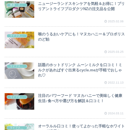
ニュージーランドスキンケアを気軽＆お得に！ブリ
美容・スキンケア
リアントライフプロダクツNZの注文品を公開
2025.02.06
喉のうるおいケアにも！マヌカハニー＆プロポリス
ライフスタイル
のど飴
2025.03.25
話題のホットドリンク ムーンミルクを口コミ！ミ
ライフスタイル
ルクがあればすぐ出来るcycle.meが手軽でおしゃ
れ♡
2022.11.13
注目のパワーフード マヌカハニーで美味しく健康
ライフスタイル
生活♪食べ方や選び方を解説＆口コミ！
2024.03.11
オーラルル口コミ！使ってよかった手軽なホワイト
ライフスタイル