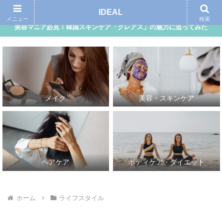
アイディール｜自分らしさ、理想的な自分を追求する女性向けメディア
IDEAL
メニュー
検索
美容マニア必見！韓国スキンケア「クレアス」の魅力に迫ってみた
メイク
美容・スキンケア
ヘアケア
ボディケア・ダイエット
ホーム
ライフスタイル