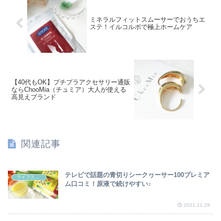
ミネラルフィットスムーサーでおうちエ
ステ！イルコルポで極上ホームケア
【40代もOK】プチプラアクセサリー通販
ならChooMia（チュミア）大人が使える
高見えブランド
関連記事
テレビで話題の青切りシークヮーサー100プレミア
ライフスタイル
ム口コミ！原液で続けやすい♪
2021.11.29