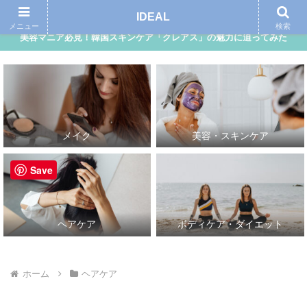
アイディール｜自分らしさ、理想的な自分を追求する女性向けメディア
IDEAL
メニュー
検索
美容マニア必見！韓国スキンケア「クレアス」の魅力に迫ってみた
メイク
美容・スキンケア
Save
ヘアケア
ボディケア・ダイエット
ホーム
ヘアケア