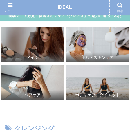
アイディール｜自分らしさ、理想的な自分を追求する女性向けメディア
IDEAL
メニュー
検索
美容マニア必見！韓国スキンケア「クレアス」の魅力に迫ってみた
メイク
美容・スキンケア
ヘアケア
ボディケア・ダイエット
クレンジング