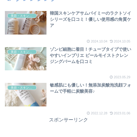
韓国スキンケアサムバイミーのラクトソイ
美容・スキンケア
シリーズを口コミ！優しい使用感の角質ケ
ア
2024.10.04
2024.10.05
ゾンビ細胞に着目！チューブタイプで使い
美容・スキンケア
やすいインブリエ ピールモイストクレン
ジングバームを口コミ
2023.05.29
敏感肌にも優しい！無添加炭酸泡洗顔フォ
美容・スキンケア
ームで手軽に炭酸美容♪
2022.12.28
2023.01.06
スポンサーリンク