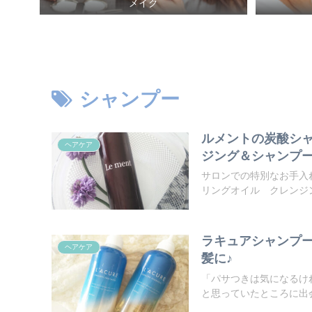
メイク
シャンプー
ルメントの炭酸シ
ヘアケア
ジング＆シャンプ
サロンでの特別なお手入
リングオイル クレンジン
ラキュアシャンプ
ヘアケア
髪に♪
「パサつきは気になるけ
と思っていたところに出会