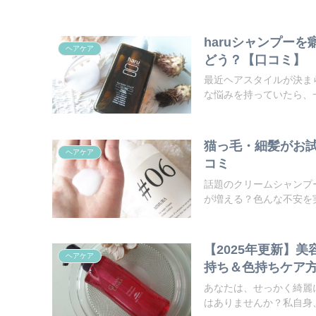
haruシャンプー
ヘアケア
どう？【口コミ】
最近ヘアスタイルが決ま
な悩みを持っていたら、一
猫っ毛・細髪がお
ヘアケア
コミ
話題のクリームシャンプ
が増える？色んな不安を
【2025年更新】
ヘアケア
持ち＆色持ちケア
あなたは、せっかく綺麗
はありませんか？私自身、