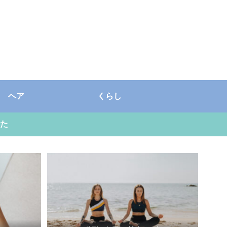
ヘア
くらし
た