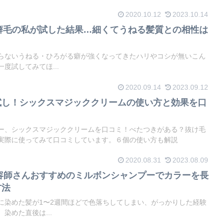
2020.10.12
2023.10.14
を癖毛の私が試した結果…細くてうねる髪質との相性は
らないうねる・ひろがる癖が強くなってきたハリやコシが無いこん
度試してみてほ...
2020.09.14
2023.09.12
試し！シックスマジッククリームの使い方と効果を口
ー、シックスマジッククリームを口コミ！べたつきがある？抜け毛
実際に使ってみて口コミしています。６個の使い方も解説
2020.08.31
2023.08.09
美容師さんおすすめのミルボンシャンプーでカラーを長
方法
に染めた髪が1〜2週間ほどで色落ちしてしまい、がっかりした経験
染めた直後は...