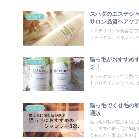
スハダのエステシ
ヘアケア
サロン品質ヘアケ
エステサロンや美容院で
メチックス。スキンケアや
猫っ毛がおすすめ
ヘアケア
ミ！
ドラッグストアでも手に
トプロテインシリーズ。猫
猫っ毛でくせ毛の
ヘアケア
通販
猫っ毛の私が選ぶ本当に
く、実際に猫っ毛に悩む
るものから市販のものま