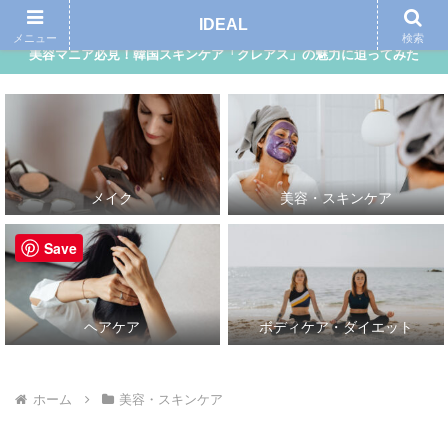
アイディール｜自分らしさ、理想的な自分を追求する女性向けメディア
IDEAL
メニュー
検索
美容マニア必見！韓国スキンケア「クレアス」の魅力に迫ってみた
メイク
美容・スキンケア
Save
ヘアケア
ボディケア・ダイエット
ホーム
美容・スキンケア