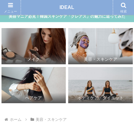
アイディール｜自分らしさ、理想的な自分を追求する女性向けメディア
IDEAL
メニュー
検索
美容マニア必見！韓国スキンケア「クレアス」の魅力に迫ってみた
メイク
美容・スキンケア
ヘアケア
ボディケア・ダイエット
ホーム
美容・スキンケア